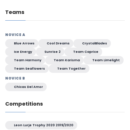
Teams
NOVICE A
Blue Arrows
Cool Dreams
CrystalBlades
Ice Energy
Sunrise 2
Team Caprice
Team Harmony
Team Karisma
Team Limelight
Team Seaflowers
Team Together
NOVICE B
Chicas Del Amor
Competitions
Leon Lurje Trophy 2020 2019/2020