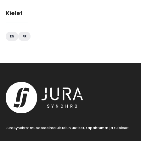
Kielet
EN
FR
JuraSynchro: muodostelmaluistelun uutiset, tapahtumat ja tulokset.