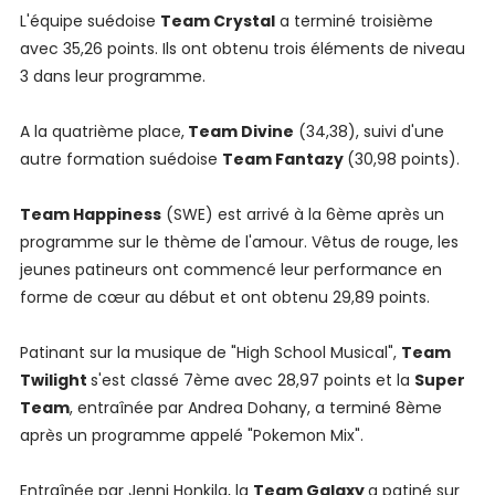
L'équipe suédoise
Team Crystal
a terminé troisième
avec 35,26 points. Ils ont obtenu trois éléments de niveau
3 dans leur programme.
A la quatrième place,
Team Divine
(34,38), suivi d'une
autre formation suédoise
Team Fantazy
(30,98 points).
Team Happiness
(SWE) est arrivé à la 6ème après un
programme sur le thème de l'amour. Vêtus de rouge, les
jeunes patineurs ont commencé leur performance en
forme de cœur au début et ont obtenu 29,89 points.
Patinant sur la musique de "High School Musical",
Team
Twilight
s'est classé 7ème avec 28,97 points et la
Super
Team
, entraînée par Andrea Dohany, a terminé 8ème
après un programme appelé "Pokemon Mix".
Entraînée par Jenni Honkila, la
Team Galaxy
a patiné sur