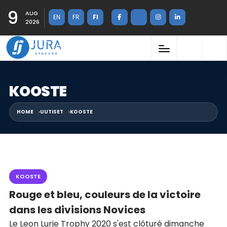
9
AUG
EN
FR
FI
2026
KOOSTE
HOME
UUTISET
KOOSTE
KOOSTE
Rouge et bleu, couleurs de la victoire
dans les divisions Novices
Le Leon Lurje Trophy 2020 s'est clôturé dimanche