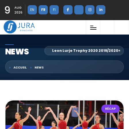
9
AUG
EN
FR
FI
2026
NEWS
Leon Lurje Trophy 2020 2019/2020
×
ACCUEIL
NEWS
RÉCAP