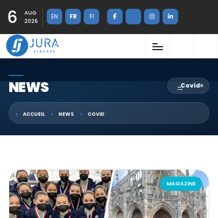
6
AUG
EN
FR
FI
2026
NEWS
Covid
×
ACCUEIL
NEWS
COVID
MAGAZINE