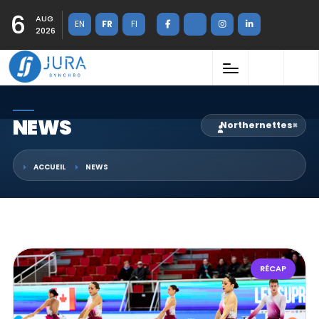
6
AUG
EN
FR
FI
2026
NEWS
Northernettes
×
ACCUEIL
NEWS
RÉCAP