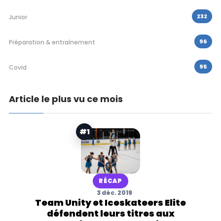
232
Junior
96
Préparation & entraînement
95
Covid
Article le plus vu ce mois
#1
RÉCAP
3 déc. 2019
Team Unity et Iceskateers Elite
défendent leurs titres aux