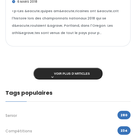
6 MARS 2018
<p>Les &eacute;quipes am&eacute;ricaines ont &eacute;crit
l'histoire lors des championnats nationaux 2018 qui se
d&eacute;roulaient &agrave; Portland, dans l'Oregon. Les
athl&egrave;tes sont venus de tout le pays pour p…
VOIR PLUS D’ARTICLES
Tags populaires
280
Senior
234
Compétitions