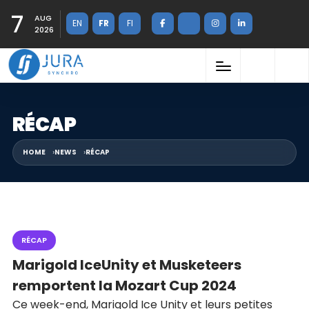
7
AUG
EN
FR
FI
2026
RÉCAP
HOME
NEWS
RÉCAP
RÉCAP
Marigold IceUnity et Musketeers
remportent la Mozart Cup 2024
Ce week-end, Marigold Ice Unity et leurs petites