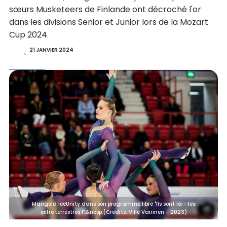
sœurs Musketeers de Finlande ont décroché l'or
dans les divisions Senior et Junior lors de la Mozart
Cup 2024.
21 JANVIER 2024
Marigold IceUnity dans son programme libre "Ils sont là - les
extraterrestres !".&nbsp;(Credits: Ville Vairinen - 2023)