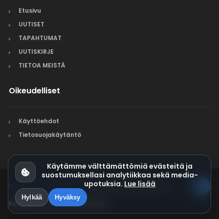
Etusivu
UUTISET
TAPAHTUMAT
UUTISKIRJE
TIETOA MEISTÄ
Oikeudelliset
Käyttöehdot
Tietosuojakäytäntö
Käytämme välttämättömiä evästeitä ja
suostumuksellasi analytiikkaa sekä media-
upotuksia.
Lue lisää
© Jura Synchro 2015-2026
. Kaikki oikeudet pidätetään.
Hylkää
Hyväksy
Käyttöehdot
Tietosuojakäytäntö