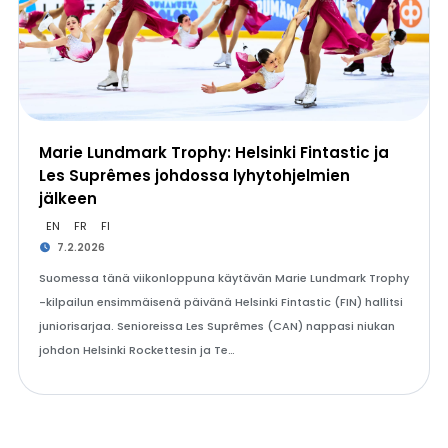
Marie Lundmark Trophy: Helsinki Fintastic ja
Les Suprêmes johdossa lyhytohjelmien
jälkeen
EN
FR
FI
7.2.2026
Suomessa tänä viikonloppuna käytävän Marie Lundmark Trophy
-kilpailun ensimmäisenä päivänä Helsinki Fintastic (FIN) hallitsi
juniorisarjaa. Senioreissa Les Suprêmes (CAN) nappasi niukan
johdon Helsinki Rockettesin ja Te…