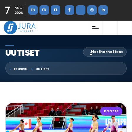
7
AUG
EN
FR
FI
2026
UUTISET
Northernettes
×
ETUSIVU
UUTISET
KOOSTE