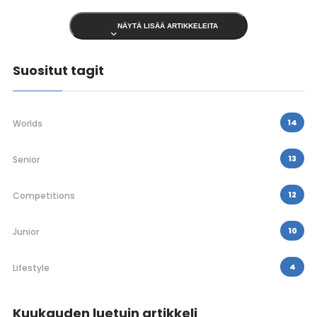
NÄYTÄ LISÄÄ ARTIKKELEITA
Suositut tagit
14
Worlds
13
Senior
12
Competitions
10
Junior
4
Lifestyle
Kuukauden luetuin artikkeli