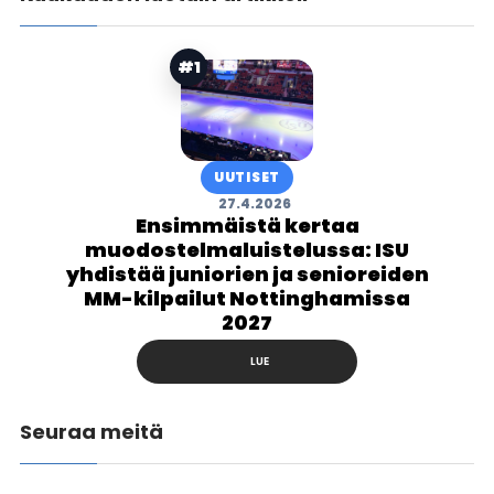
#1
UUTISET
27.4.2026
Ensimmäistä kertaa
muodostelmaluistelussa: ISU
yhdistää juniorien ja senioreiden
MM-kilpailut Nottinghamissa
2027
LUE
Seuraa meitä