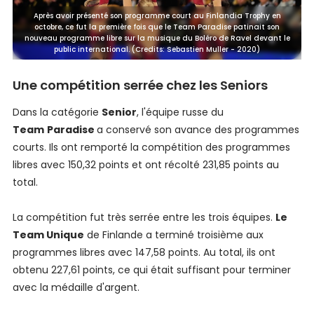
Après avoir présenté son programme court au Finlandia Trophy en
octobre, ce fut la première fois que le Team Paradise patinait son
nouveau programme libre sur la musique du Boléro de Ravel devant le
public international. (Credits: Sebastien Muller - 2020)
Une compétition serrée chez les Seniors
Dans la catégorie
Senior
, l'équipe russe du
Team
Paradise
a conservé son avance des programmes
courts. Ils ont remporté la compétition des programmes
libres avec 150,32 points et ont récolté 231,85 points au
total.
La compétition fut très serrée entre les trois équipes.
Le
Team Unique
de Finlande a terminé troisième aux
programmes libres avec 147,58 points. Au total, ils ont
obtenu 227,61 points, ce qui était suffisant pour terminer
avec la médaille d'argent.