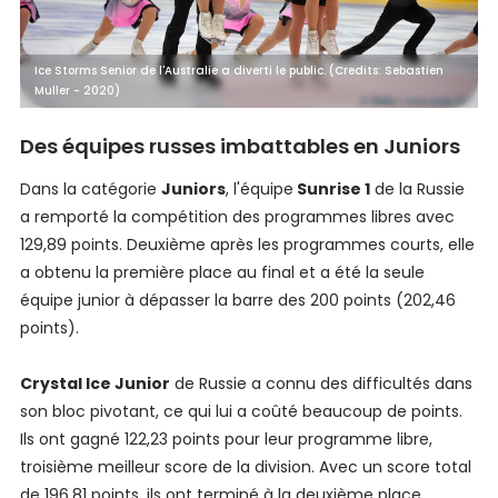
Ice Storms Senior de l'Australie a diverti le public. (Credits: Sebastien
Muller - 2020)
Des équipes russes imbattables en Juniors
Dans la catégorie
J
uniors
, l'équipe
Sunrise 1
de la Russie
a remporté la compétition des programmes libres avec
129,89 points. Deuxième après les programmes courts, elle
a obtenu la première place au final et a été la seule
équipe junior à dépasser la barre des 200 points (202,46
points).
Crystal Ice Junior
de Russie a connu des difficultés dans
son bloc pivotant, ce qui lui a coûté beaucoup de points.
Ils ont gagné 122,23 points pour leur programme libre,
troisième meilleur score de la division. Avec un score total
de 196,81 points, ils ont terminé à la deuxième place.