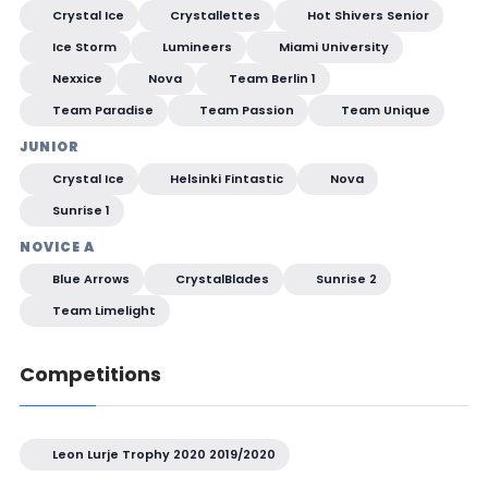
Crystal Ice
Crystallettes
Hot Shivers Senior
Ice Storm
Lumineers
Miami University
Nexxice
Nova
Team Berlin 1
Team Paradise
Team Passion
Team Unique
JUNIOR
Crystal Ice
Helsinki Fintastic
Nova
Sunrise 1
NOVICE A
Blue Arrows
CrystalBlades
Sunrise 2
Team Limelight
Competitions
Leon Lurje Trophy 2020 2019/2020