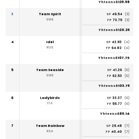
129.98
Yhteensä
3
Team Spirit
46.54
SP
(3)
SWE
73.75
FP
(3)
120.29
Yhteensä
4
Idel
42.93
SP
(4)
RUS
64.82
FP
(4)
107.75
Yhteensä
5
Team Seaside
41.26
SP
(5)
SWE
62.53
FP
(5)
103.79
Yhteensä
6
Ladybirds
33.37
SP
(6)
ITA
55.77
FP
(6)
89.14
Yhteensä
7
Team Rainbow
29.48
SP
(7)
RSA
40.40
FP
(7)