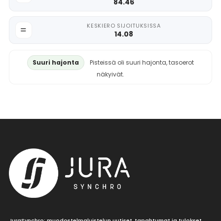
84.46
KESKIERO SIJOITUKSISSA
14.08
Suuri hajonta
Pisteissä oli suuri hajonta, tasoerot
näkyivät.
JuraSynchro: muodostelmaluistelun uutiset, tapahtumat ja tulokset.