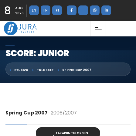
8
AUG
EN
FR
FI
2026
SCORE: JUNIOR
ETUSIVU
TULOKSET
SPRING CUP 2007
Spring Cup 2007
· 2006/2007
TAKAISIN TULOKSIIN