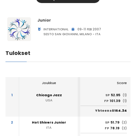
Junior
INTERNATIONAL
09-11 FEB 2007
SESTO SAN GIOVANNI, MILANO - ITA
Tulokset
Joukkue
Score
1
Chicago Jazz
52.95
SP
(1)
USA
101.39
FP
(1)
154.34
Yhteensä
2
Hot Shivers Junior
51.79
SP
(2)
ITA
78.19
FP
(2)