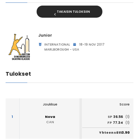
TAKAISIN TULOKSIIN
Junior
INTERNATIONAL
18-19 NOV 2017
MARLBOROUGH - USA
Tulokset
Joukkue
Score
1
Nova
36.56
SP
(1)
CAN
77.34
FP
(1)
113.90
Yhteensä