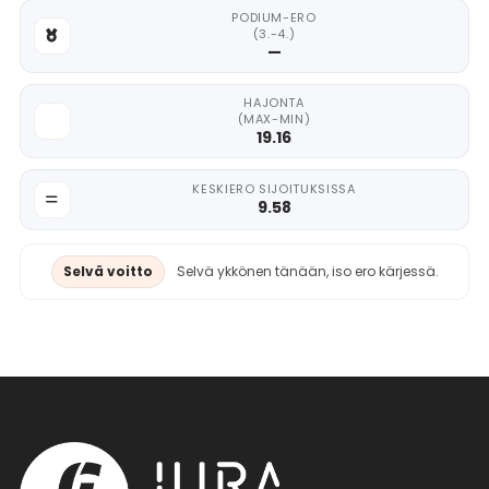
PODIUM-ERO
(3.-4.)
—
HAJONTA
(MAX-MIN)
19.16
KESKIERO SIJOITUKSISSA
9.58
Selvä voitto
Selvä ykkönen tänään, iso ero kärjessä.