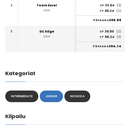
2
Team Excel
33.64
SP
(3)
USA
65.24
FP
(2)
98.88
Yhteensä
3
DC Edge
36.50
SP
(2)
USA
58.24
FP
(3)
94.74
Yhteensä
Kategoriat
INTERMEDIATE
JUNIOR
NOVICE A
Kilpailu