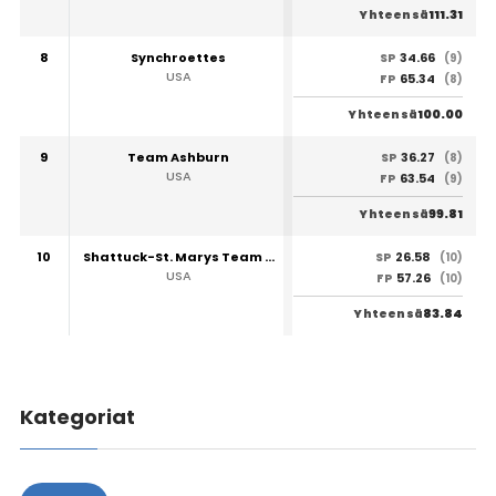
111.31
Yhteensä
8
Synchroettes
34.66
SP
(9)
USA
65.34
FP
(8)
100.00
Yhteensä
9
Team Ashburn
36.27
SP
(8)
USA
63.54
FP
(9)
99.81
Yhteensä
10
Shattuck-St. Marys Team Sabres
26.58
SP
(10)
USA
57.26
FP
(10)
83.84
Yhteensä
Kategoriat