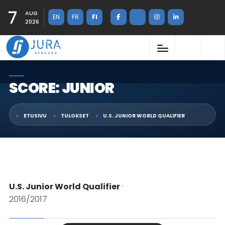
7
AUG
EN
FR
FI
2026
SCORE: JUNIOR
ETUSIVU
TULOKSET
U.S. JUNIOR WORLD QUALIFIER
U.S. Junior World Qualifier
·
2016/2017