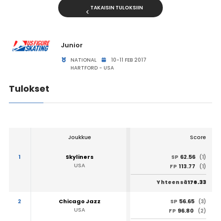
TAKAISIN TULOKSIIN
Junior
NATIONAL
10-11 FEB 2017
HARTFORD - USA
Tulokset
Joukkue
Score
1
Skyliners
62.56
SP
(1)
USA
113.77
FP
(1)
176.33
Yhteensä
2
Chicago Jazz
56.65
SP
(3)
USA
96.80
FP
(2)