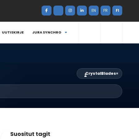
EN
FR
FI
UUTISKIRJE
JURA SYNCHRO
CrystalBlades
×
Suositut tagit