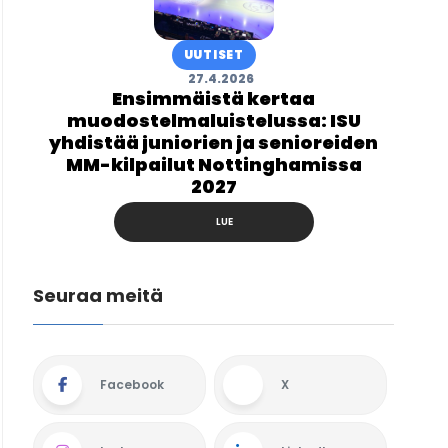
UUTISET
27.4.2026
Ensimmäistä kertaa
muodostelmaluistelussa: ISU
yhdistää juniorien ja senioreiden
MM-kilpailut Nottinghamissa
2027
LUE
Seuraa meitä
Facebook
X