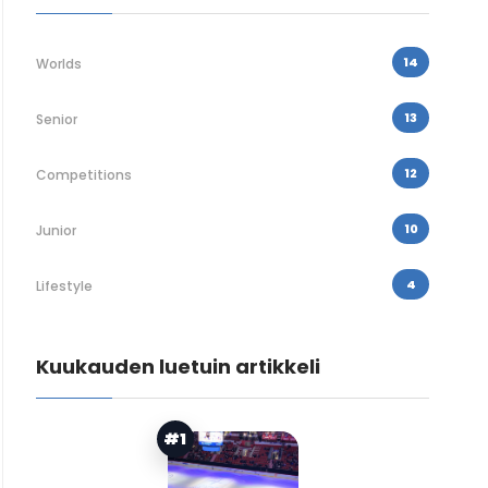
14
Worlds
13
Senior
12
Competitions
10
Junior
4
Lifestyle
Kuukauden luetuin artikkeli
#1