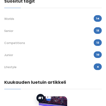
Suositut tagit
14
Worlds
13
Senior
12
Competitions
10
Junior
4
Lifestyle
Kuukauden luetuin artikkeli
#1