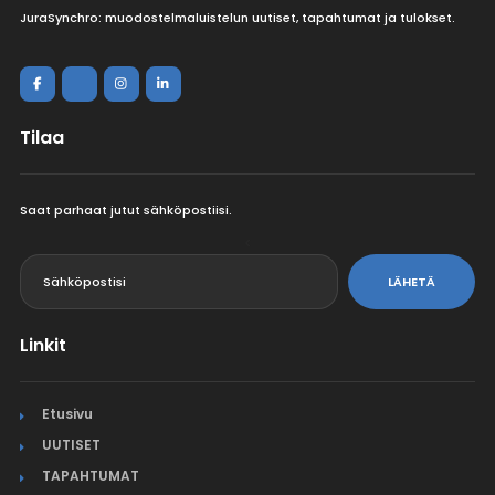
JuraSynchro: muodostelmaluistelun uutiset, tapahtumat ja tulokset.
Tilaa
Saat parhaat jutut sähköpostiisi.
<
LÄHETÄ
Linkit
Etusivu
UUTISET
TAPAHTUMAT