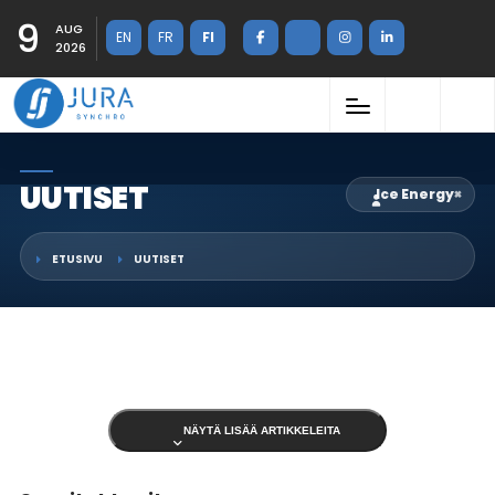
9
AUG
EN
FR
FI
2026
UUTISET
Ice Energy
×
ETUSIVU
UUTISET
NÄYTÄ LISÄÄ ARTIKKELEITA