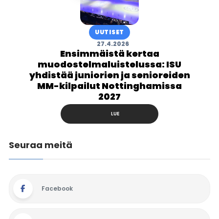
UUTISET
27.4.2026
Ensimmäistä kertaa
muodostelmaluistelussa: ISU
yhdistää juniorien ja senioreiden
MM-kilpailut Nottinghamissa
2027
LUE
Seuraa meitä
Facebook