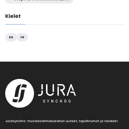
Kielet
EN
FR
JuraSynchro: muodostelmaluistelun uutiset, tapahtumat ja tulokset.