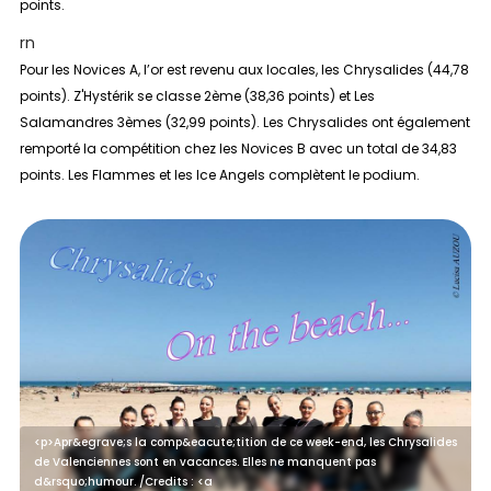
points.
rn
Pour les
Novices A
, l’or est revenu aux locales, les Chrysalides (44,78
points). Z'Hystérik se classe 2ème (38,36 points) et Les
Salamandres 3èmes (32,99 points). Les Chrysalides ont également
remporté la compétition chez les Novices B avec un total de 34,83
points. Les Flammes et les Ice Angels complètent le podium.
<p>Apr&egrave;s la comp&eacute;tition de ce week-end, les Chrysalides
de Valenciennes sont en vacances. Elles ne manquent pas
d&rsquo;humour. /Credits : <a