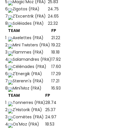
5
Magic'Moz (FRA)
25.83
6
Zigotos (FRA)
24.75
7
Z'Excentrik (FRA)
24.65
8
Soléiades (FRA)
22.32
TEAM
FP
1
Axelettes (FRA)
21.22
2
Mini Twisters (FRA)
19.22
3
Flammes (FRA)
18.18
4
Salamandres (FRA)
17.92
5
Célénades (FRA)
17.60
6
Z'Energik (FRA)
17.29
7
Sterenn's (FRA)
17.21
8
Mini'Moz (FRA)
16.93
TEAM
FP
1
Tonnerres (FRA)
28.74
2
Z'Historik (FRA)
25.37
3
Comètes (FRA)
24.97
4
Os'Moz (FRA)
18.53