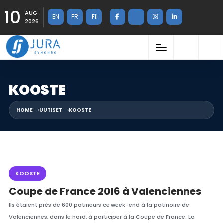
10
AUG
EN
FR
FI
2026
KOOSTE
HOME
UUTISET
KOOSTE
KOOSTE
Coupe de France 2016 à Valenciennes
Ils étaient près de 600 patineurs ce week-end à la patinoire de
Valenciennes, dans le nord, à participer à la Coupe de France. La