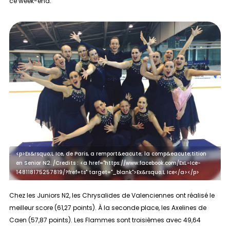
ce week-end.
<p>Ex&rsquo;L Ice, de Paris, a remport&eacute; la comp&eacute;tition
en Senior N2. /Credits : <a href="https://www.facebook.com/ExL-Ice-
148118175257819/?fref=ts" target="_blank">Ex&rsquo;L Ice</a></p>
Chez les
Juniors N2
, les Chrysalides de Valenciennes ont réalisé le
meilleur score (61,27 points). À la seconde place, les Axelines de
Caen (57,87 points). Les Flammes sont troisièmes avec 49,64