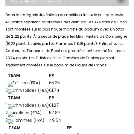
/Credits: Jura Synchro News</p>
Dans la catégorie
Juvénile
, la compétition fut rude puisque seuls
4,3 points séparent les premiers des derniers. Les Axelettes de Caen
sont montées sur la plus haute marche du podium avec un total
de 21,22 points. À la seconde place, les Mini Twisters de Compiègne
(19,22 points), suivis par Les Flammes (18,18 points). Enfin, chez les
Adultes, les Tonnerres de Brest ont grondé et ont terminé 1ers avec
28,74 points. Les Z’Historik et les Comètes de Dunkerque sont
également montées sur le podium de Coupe de France.
TEAM
FP
1
Ex’L’ Ice (FRA)
65.35
2
Chrysalides (FRA)
61.74
TEAM
FP
1
Chrysalides (FRA)
61.27
2
Axelines (FRA)
57.87
3
Flammes (FRA)
49.64
TEAM
FP