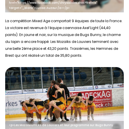
href="https://www.facebook.com/chrysalides.shvc?fref=ts"
target="_blank">Lucisa Auzou</a></p>
La compétition
Mixed Age
comportait 9 équipes de toute la France.
La victoire est revenue à l’équipe caennaise Axel’Light (44,40
points). En jaune et noir, sur la musique de Bugs Bunny, le charme
du lapin a encore frappé. Les Mozaïks de Louviers terminent avec
une belle 2ème place et 43,20 points. Troisièmes, les Hermines de
Brest qui ont réalisé un total de 35,80 points.
<p>Les Moza&iuml;ks de Louviers et leur programme sur Bugs Bunny.