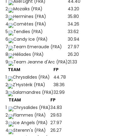
1
Axel'Light (FRA)
44.40
2
Mozaïks (FRA)
43.20
3
Hermines (FRA)
35.80
4
Comètes (FRA)
34.26
5
Tendies (FRA)
33.62
6
Candy Ice (FRA)
30.94
7
Team Emeraude (FRA)
27.97
8
Héliades (FRA)
26.20
9
Team Jeanne d'Arc (FRA)
21.33
TEAM
FP
1
Chrysalides (FRA)
44.78
2
Z'Hystérik (FRA)
38.36
3
Salamandres (FRA)
32.99
TEAM
FP
1
Chrysalides (FRA)
34.83
2
Flammes (FRA)
29.63
3
Ice Angels (FRA)
27.97
4
Sterenn's (FRA)
26.27