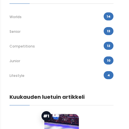
14
Worlds
13
Senior
12
Competitions
10
Junior
4
Lifestyle
Kuukauden luetuin artikkeli
#1