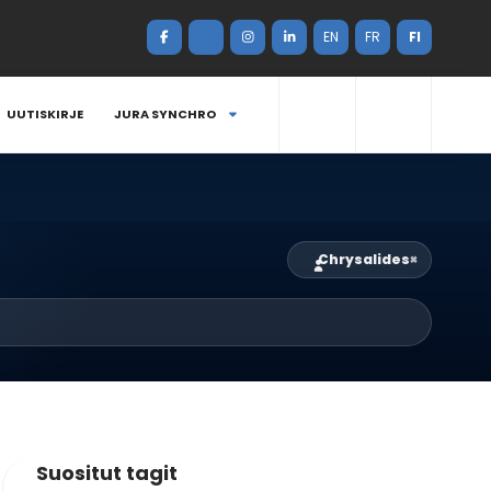
EN
FR
FI
UUTISKIRJE
JURA SYNCHRO
Chrysalides
×
Suositut tagit