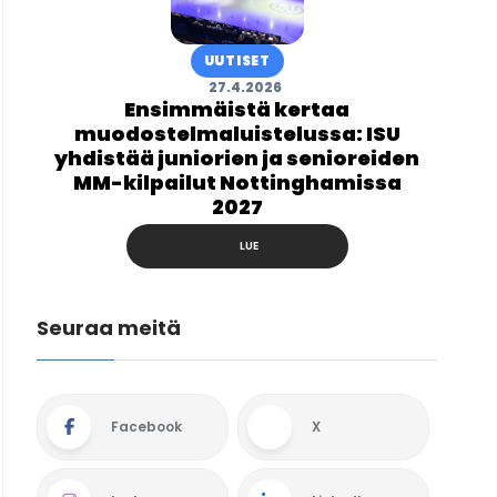
UUTISET
27.4.2026
Ensimmäistä kertaa
muodostelmaluistelussa: ISU
yhdistää juniorien ja senioreiden
MM-kilpailut Nottinghamissa
2027
LUE
Seuraa meitä
Facebook
X