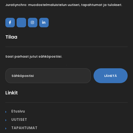
JuraSynchro: muodostelmaluistelun uutiset, tapahtumat ja tulokset.
Tilaa
Saat parhaat jutut sähköpostiisi.
<
LÄHETÄ
Linkit
Etusivu
UUTISET
TAPAHTUMAT