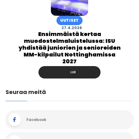
UUTISET
27.4.2026
Ensimmäistä kertaa
muodostelmaluistelussa: ISU
yhdistää juniorien ja senioreiden
MM-kilpailut Nottinghamissa
2027
LUE
Seuraa meitä
Facebook