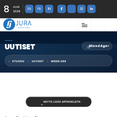
8
AUG
EN
FR
FI
2026
UUTISET
Mixed Age
×
ETUSIVU
UUTISET
MIXED AGE
NÄYTÄ LISÄÄ ARTIKKELEITA