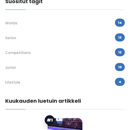
Suositut tagit
14
Worlds
13
Senior
12
Competitions
10
Junior
4
Lifestyle
Kuukauden luetuin artikkeli
#1