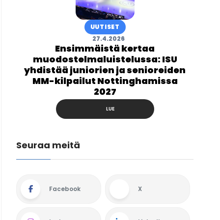
UUTISET
27.4.2026
Ensimmäistä kertaa
muodostelmaluistelussa: ISU
yhdistää juniorien ja senioreiden
MM-kilpailut Nottinghamissa
2027
LUE
Seuraa meitä
Facebook
X