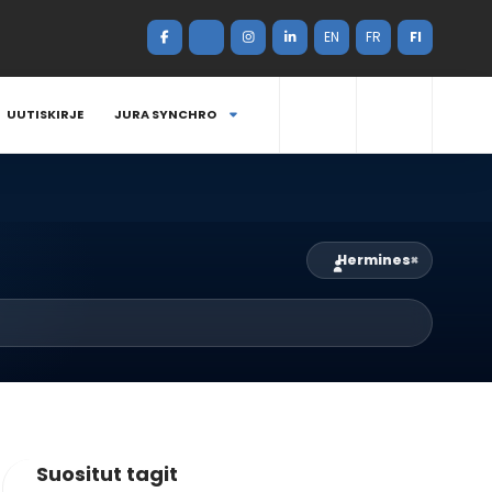
EN
FR
FI
UUTISKIRJE
JURA SYNCHRO
Hermines
×
Suositut tagit