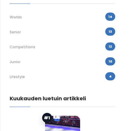
14
Worlds
13
Senior
12
Competitions
10
Junior
4
Lifestyle
Kuukauden luetuin artikkeli
#1