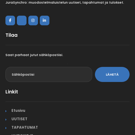
JuraSynchro: muodostelmaluistelun uutiset, tapahtumat ja tulokset.
Tilaa
Saat parhaat jutut sähköpostiisi.
<
LÄHETÄ
Linkit
Etusivu
UUTISET
TAPAHTUMAT