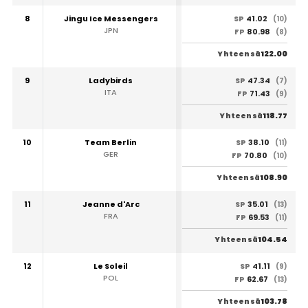
8
Jingu Ice Messengers
41.02
SP
(10)
JPN
80.98
FP
(8)
122.00
Yhteensä
9
Ladybirds
47.34
SP
(7)
ITA
71.43
FP
(9)
118.77
Yhteensä
10
Team Berlin
38.10
SP
(11)
GER
70.80
FP
(10)
108.90
Yhteensä
11
Jeanne d'Arc
35.01
SP
(13)
FRA
69.53
FP
(11)
104.54
Yhteensä
12
Le Soleil
41.11
SP
(9)
POL
62.67
FP
(13)
103.78
Yhteensä