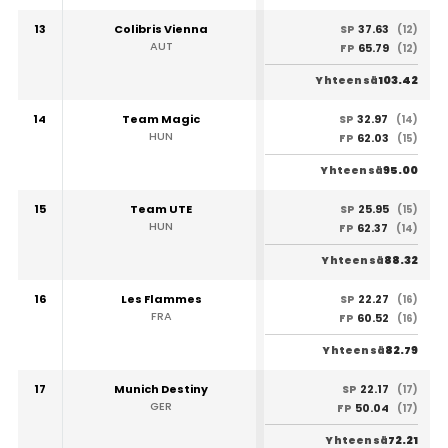
13
Colibris Vienna
37.63
SP
(12)
AUT
65.79
FP
(12)
103.42
Yhteensä
14
Team Magic
32.97
SP
(14)
HUN
62.03
FP
(15)
95.00
Yhteensä
15
Team UTE
25.95
SP
(15)
HUN
62.37
FP
(14)
88.32
Yhteensä
16
Les Flammes
22.27
SP
(16)
FRA
60.52
FP
(16)
82.79
Yhteensä
17
Munich Destiny
22.17
SP
(17)
GER
50.04
FP
(17)
72.21
Yhteensä