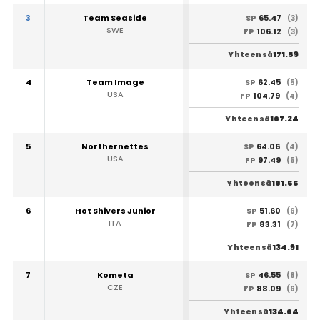
3
Team Seaside
65.47
SP
(3)
SWE
106.12
FP
(3)
171.59
Yhteensä
4
Team Image
62.45
SP
(5)
USA
104.79
FP
(4)
167.24
Yhteensä
5
Northernettes
64.06
SP
(4)
USA
97.49
FP
(5)
161.55
Yhteensä
6
Hot Shivers Junior
51.60
SP
(6)
ITA
83.31
FP
(7)
134.91
Yhteensä
7
Kometa
46.55
SP
(8)
CZE
88.09
FP
(6)
134.64
Yhteensä