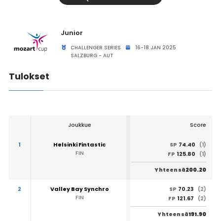
Junior
CHALLENGER SERIES
16-18 JAN 2025
SALZBURG - AUT
Tulokset
Joukkue
Score
1
Helsinki Fintastic
74.40
SP
(1)
FIN
125.80
FP
(1)
200.20
Yhteensä
2
Valley Bay Synchro
70.23
SP
(2)
FIN
121.67
FP
(2)
191.90
Yhteensä