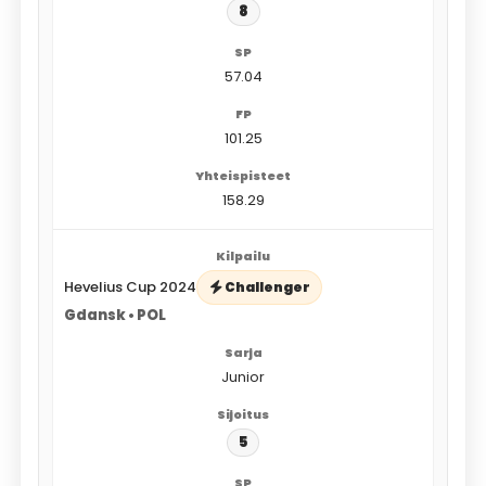
8
57.04
101.25
158.29
Hevelius Cup 2024
Challenger
Gdansk • POL
Junior
5