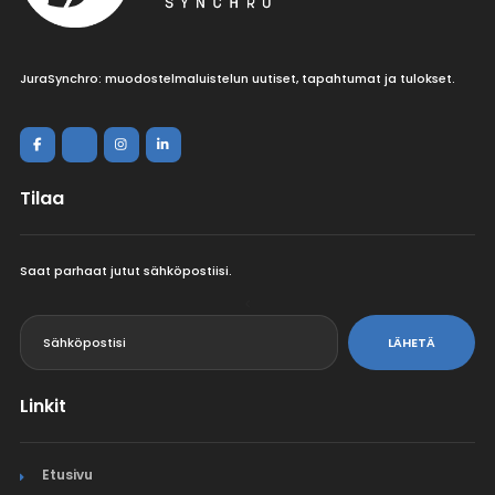
JuraSynchro: muodostelmaluistelun uutiset, tapahtumat ja tulokset.
Tilaa
Saat parhaat jutut sähköpostiisi.
<
LÄHETÄ
Linkit
Etusivu