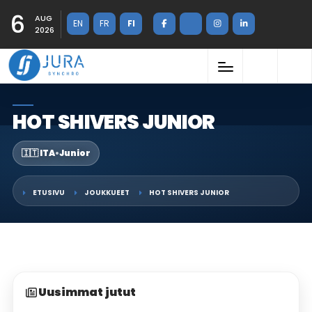
6
AUG
EN
FR
FI
2026
HOT SHIVERS JUNIOR
🇮🇹 ITA
•
Junior
ETUSIVU
JOUKKUEET
HOT SHIVERS JUNIOR
Uusimmat jutut