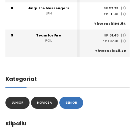
8
Jingu Ice Messengers
52.23
SP
(8)
JPN
111.81
FP
(7)
164.04
Yhteensä
9
Team Ice Fire
51.45
SP
(9)
POL
107.31
FP
(9)
158.76
Yhteensä
Kategoriat
JUNIOR
NOVICE A
SENIOR
Kilpailu