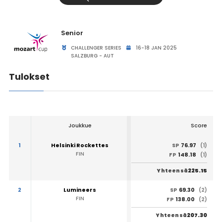
Senior
CHALLENGER SERIES
16-18 JAN 2025
SALZBURG - AUT
Tulokset
Joukkue
Score
1
Helsinki Rockettes
76.97
SP
(1)
FIN
148.18
FP
(1)
225.15
Yhteensä
2
Lumineers
69.30
SP
(2)
FIN
138.00
FP
(2)
207.30
Yhteensä