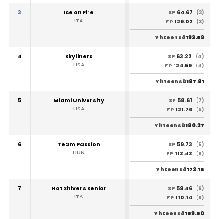
3
Ice on Fire
64.67
SP
(3)
ITA
129.02
FP
(3)
193.69
Yhteensä
4
Skyliners
63.22
SP
(4)
USA
124.59
FP
(4)
187.81
Yhteensä
5
Miami University
58.61
SP
(7)
USA
121.76
FP
(5)
180.37
Yhteensä
6
Team Passion
59.73
SP
(5)
HUN
112.42
FP
(6)
172.15
Yhteensä
7
Hot Shivers Senior
59.46
SP
(6)
ITA
110.14
FP
(8)
169.60
Yhteensä