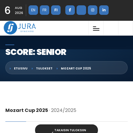
6
AUG
EN
FR
FI
2026
SCORE: SENIOR
ETUSIVU
TULOKSET
MOZART CUP 2025
Mozart Cup 2025
· 2024/2025
TAKAISIN TULOKSIIN