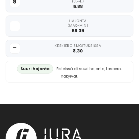
(3.-4.)
5.88
HAJONTA
(MAX-MIN)
66.39
KESKIERO SIJOITUKSISSA
8.30
Suuri hajonta
Pisteissä oli suuri hajonta, tasoerot
näkyivät.