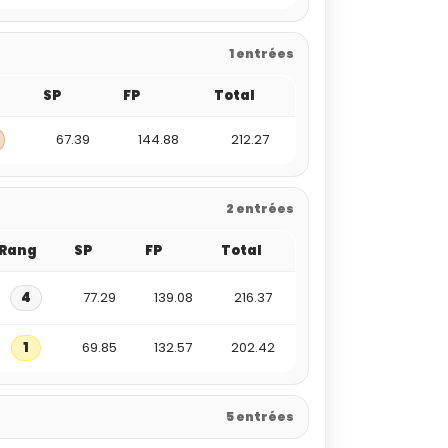
1 entrées
SP
FP
Total
67.39
144.88
212.27
2 entrées
Rang
SP
FP
Total
4
77.29
139.08
216.37
1
69.85
132.57
202.42
5 entrées