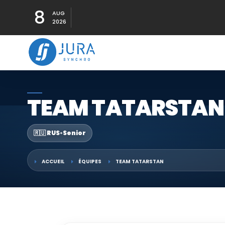
8
AUG
2026
TEAM TATARSTAN
🇷🇺 RUS
•
Senior
ACCUEIL
ÉQUIPES
TEAM TATARSTAN