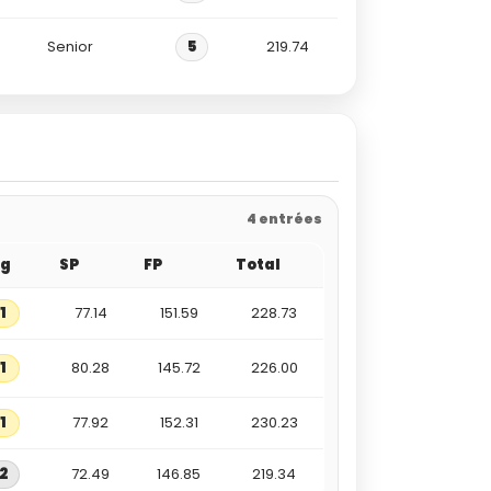
Senior
5
219.74
4 entrées
ng
SP
FP
Total
1
77.14
151.59
228.73
1
80.28
145.72
226.00
1
77.92
152.31
230.23
2
72.49
146.85
219.34