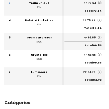
3
Team Unique
73.64
FP
(3)
FIN
73.64
Total
4
Helsinki Rockettes
70.44
FP
(4)
FIN
70.44
Total
5
Team Tatarstan
66.85
FP
(5)
RUS
66.85
Total
6
Crystal Ice
66.55
FP
(6)
RUS
66.55
Total
7
Lumineers
64.78
FP
(7)
FIN
64.78
Total
Catégories