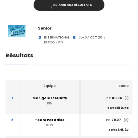
RETOUR AUX RÉSULTATS
Senior
INTERNATIONAL
05-07 OCT 2018
ESPOO - FIN
Résultats
Équipe
Score
1
Marigold IceUnity
80.76
FP
(1)
FIN
80.76
Total
2
Team Paradise
79.27
FP
(2)
RUS
79.27
Total