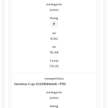
Junior
7
61.82
110.48
172.30
Hevelius Cup 2026
Gdansk • POL
Junior