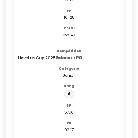
101.25
158.47
Hevelius Cup 2025
Gdansk • POL
Junior
4
57.16
92.17