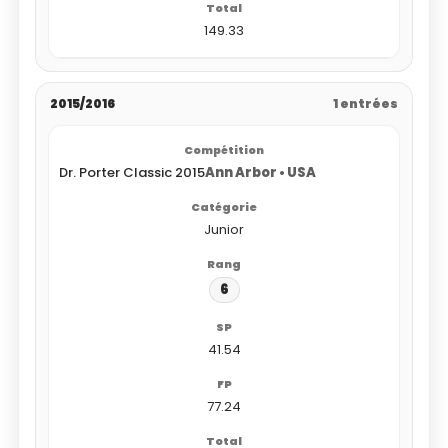
149.33
2015/2016
1 entrées
Dr. Porter Classic 2015
Ann Arbor • USA
Junior
6
41.54
77.24