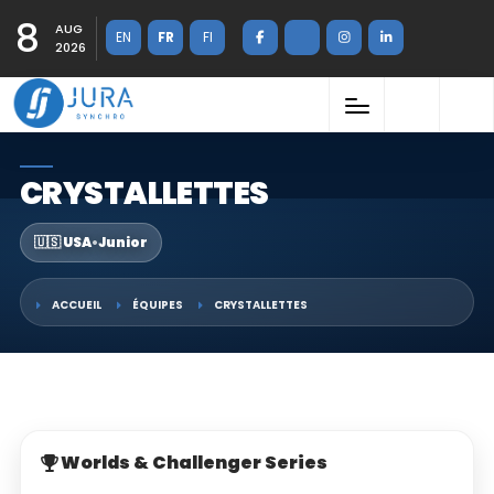
8
AUG
EN
FR
FI
2026
CRYSTALLETTES
🇺🇸 USA
•
Junior
ACCUEIL
ÉQUIPES
CRYSTALLETTES
Worlds & Challenger Series