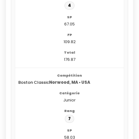
4
67.05
109.82
176.87
Boston Classic
Norwood, MA • USA
Junior
7
58.03