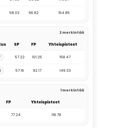
58.03
96.82
154.85
2 merkintää
itus
SP
FP
Yhteispisteet
7
57.22
101.25
158.47
4
57.16
92.17
149.33
1 merkintää
FP
Yhteispisteet
77.24
118.78