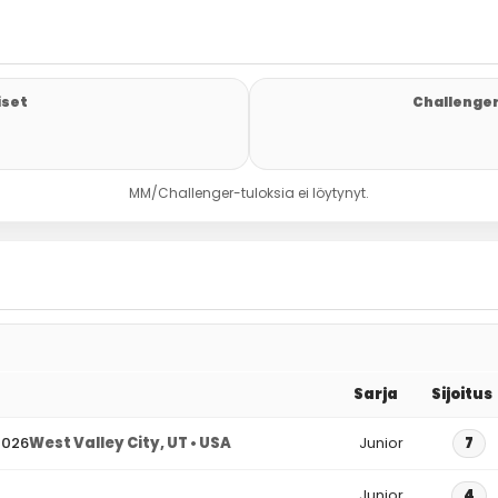
iset
Challenger
MM/Challenger-tuloksia ei löytynyt.
Sarja
Sijoitus
2026
West Valley City, UT • USA
Junior
7
Junior
4