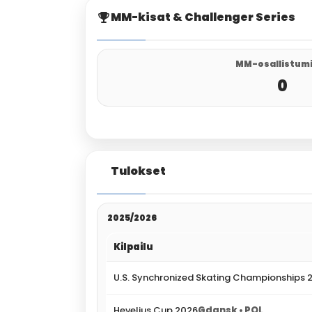
MM-kisat & Challenger Series
MM-osallistum
0
Tulokset
2025/2026
Kilpailu
U.S. Synchronized Skating Championships 
Hevelius Cup 2026
Gdansk • POL