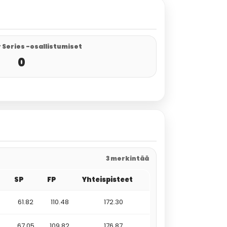
 Series -osallistumiset
0
3 merkintää
SP
FP
Yhteispisteet
61.82
110.48
172.30
67.05
109.82
176.87