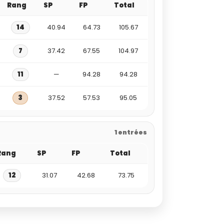
Rang
SP
FP
Total
14
40.94
64.73
105.67
7
37.42
67.55
104.97
11
—
94.28
94.28
3
37.52
57.53
95.05
1 entrées
Rang
SP
FP
Total
12
31.07
42.68
73.75