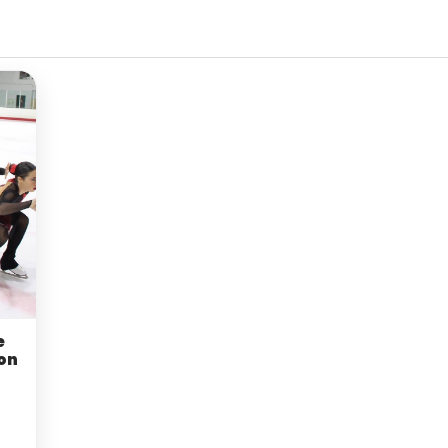
e
son