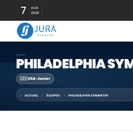
7
AUG
2026
PHILADELPHIA S
🇺🇸 USA
•
Junior
ACCUEIL
ÉQUIPES
PHILADELPHIA SYMMETRY