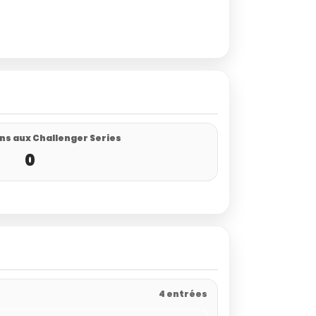
ns aux Challenger Series
0
4 entrées