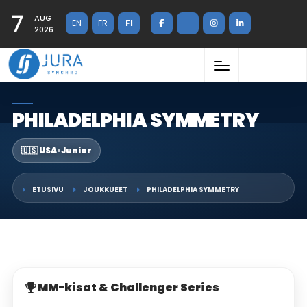
7
AUG
EN
FR
FI
2026
PHILADELPHIA SYMMETRY
🇺🇸 USA
•
Junior
ETUSIVU
JOUKKUEET
PHILADELPHIA SYMMETRY
MM-kisat & Challenger Series