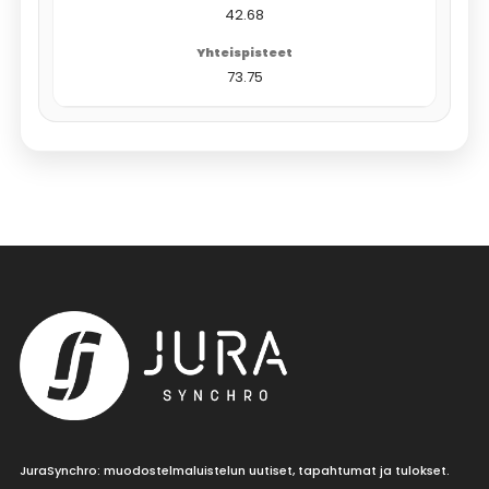
42.68
73.75
JuraSynchro: muodostelmaluistelun uutiset, tapahtumat ja tulokset.