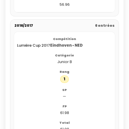
56.96
2016/2017
6 entrées
Lumière Cup 2017
Eindhoven • NED
Junior B
1
—
61.98