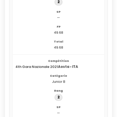
2
—
49.68
49.68
4th Gara Nazionale 2021
Aosta • ITA
Junior B
2
—