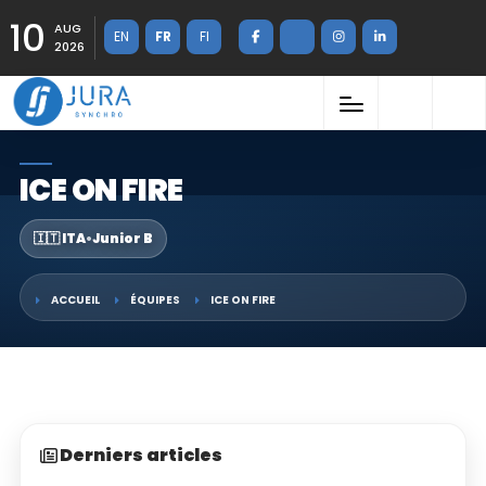
10
AUG
EN
FR
FI
2026
ICE ON FIRE
🇮🇹 ITA
•
Junior B
ACCUEIL
ÉQUIPES
ICE ON FIRE
Derniers articles