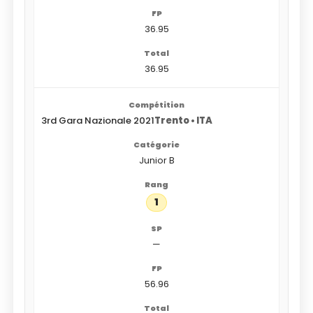
36.95
36.95
3rd Gara Nazionale 2021
Trento • ITA
Junior B
1
—
56.96