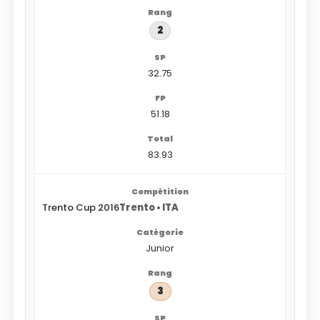
2
32.75
51.18
83.93
Trento Cup 2016
Trento • ITA
Junior
3