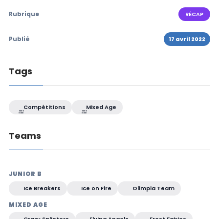
Rubrique
RÉCAP
Publié
17 avril 2022
Tags
Compétitions
Mixed Age
Teams
JUNIOR B
Ice Breakers
Ice on Fire
Olimpia Team
MIXED AGE
Crazy Splinters
Flying Angels
Frost Fairies