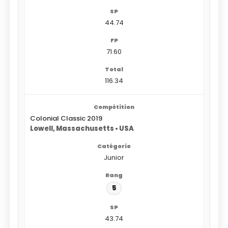
44.74
71.60
116.34
Colonial Classic 2019
Lowell, Massachusetts • USA
Junior
5
43.74