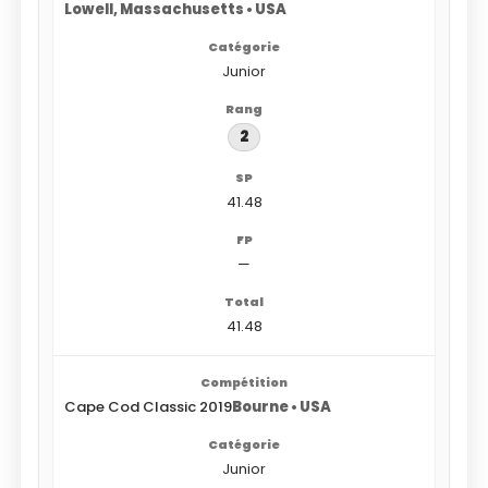
Lowell, Massachusetts • USA
Junior
2
41.48
—
41.48
Cape Cod Classic 2019
Bourne • USA
Junior