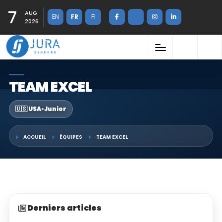
7
AUG
EN
FR
FI
2026
TEAM EXCEL
🇺🇸 USA
•
Junior
ACCUEIL
ÉQUIPES
TEAM EXCEL
Derniers articles