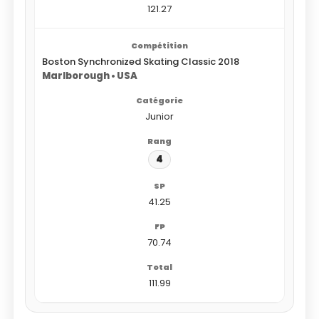
121.27
Boston Synchronized Skating Classic 2018
Marlborough • USA
Junior
4
41.25
70.74
111.99