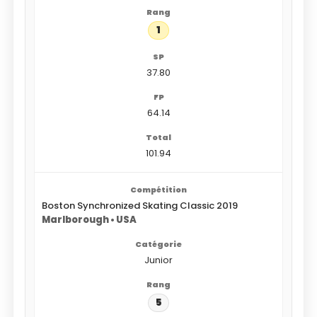
1
37.80
64.14
101.94
Boston Synchronized Skating Classic 2019
Marlborough • USA
Junior
5