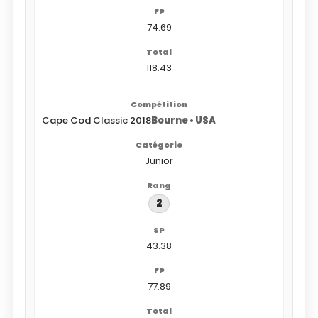
74.69
118.43
Cape Cod Classic 2018
Bourne • USA
Junior
2
43.38
77.89