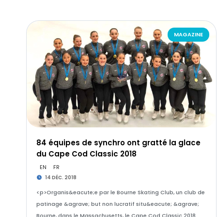
MAGAZINE
84 équipes de synchro ont gratté la glace
du Cape Cod Classic 2018
EN
FR
14 DÉC. 2018
<p>Organis&eacute;e par le Bourne Skating Club, un club de
patinage &agrave; but non lucratif situ&eacute; &agrave;
Bourne, dans le Massachusetts, le Cape Cod Classic 2018