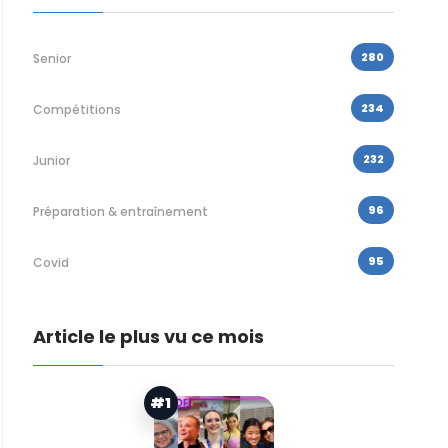
280
Senior
234
Compétitions
232
Junior
96
Préparation & entraînement
95
Covid
Article le plus vu ce mois
#1