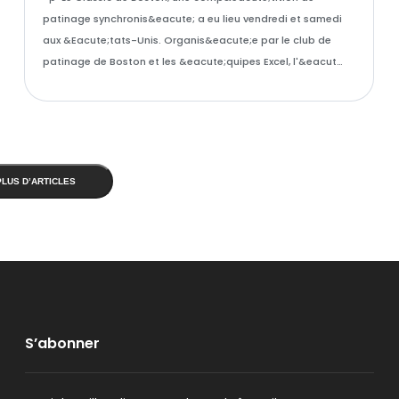
patinage synchronis&eacute; a eu lieu vendredi et samedi
aux &Eacute;tats-Unis. Organis&eacute;e par le club de
patinage de Boston et les &eacute;quipes Excel, l'&eacut…
PLUS D’ARTICLES
S’abonner