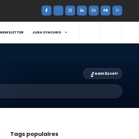
EN
FR
FI
NEWSLETTER
JURA SYNCHRO
Team Excel
×
Tags populaires