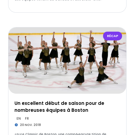
RÉCAP
Un excellent début de saison pour de
nombreuses équipes à Boston
EN
FR
20 NOV. 2018
<p>Le Classic de Boston, une comp&eacute;tition de