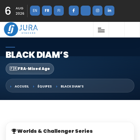
6
AUG
EN
FR
FI
2026
BLACK DIAM’S
🇫🇷 FRA
•
Mixed Age
ACCUEIL
ÉQUIPES
BLACK DIAM’S
Worlds & Challenger Series