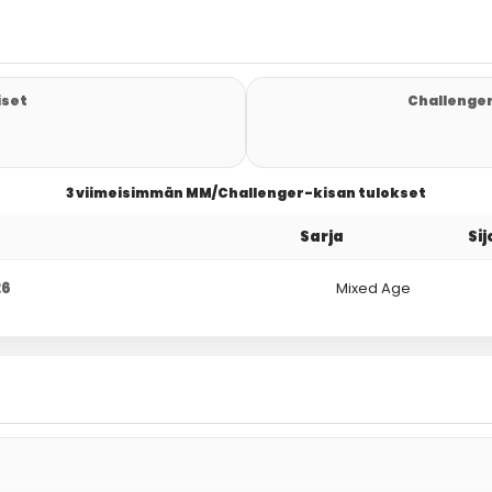
iset
Challenger
3 viimeisimmän MM/Challenger-kisan tulokset
Sarja
Sij
26
Mixed Age