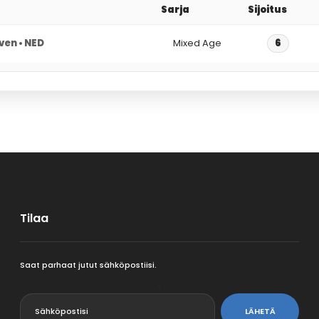
Sarja
Sijoitus
ven • NED
Mixed Age
6
Tilaa
Saat parhaat jutut sähköpostiisi.
<
LÄHETÄ