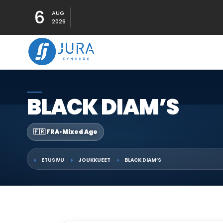
6
AUG
2026
BLACK DIAM’S
🇫🇷 FRA
•
Mixed Age
ETUSIVU
JOUKKUEET
BLACK DIAM’S