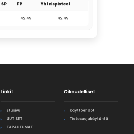
SP
FP
Yhteispisteet
—
42.49
42.49
Linkit
Oikeudelliset
Etusivu
Käyttöehdot
UUTISET
Tietosuojakäytäntö
TAPAHTUMAT