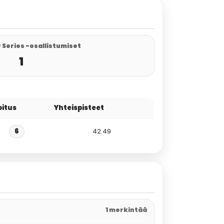
 Series -osallistumiset
1
oitus
Yhteispisteet
6
42.49
1 merkintää