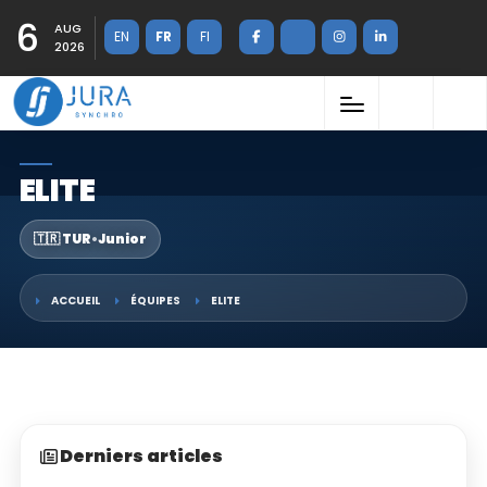
6
AUG
EN
FR
FI
2026
ELITE
🇹🇷 TUR
•
Junior
ACCUEIL
ÉQUIPES
ELITE
Derniers articles