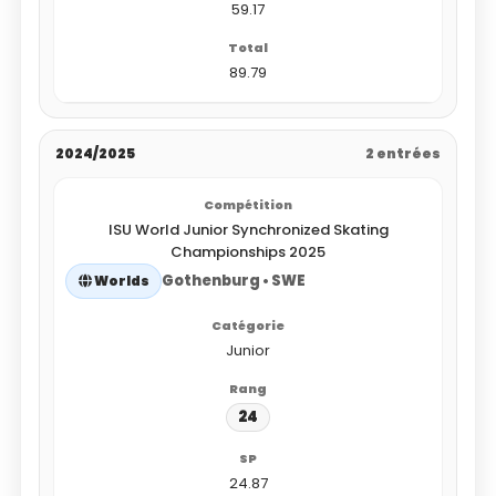
59.17
89.79
2024/2025
2 entrées
ISU World Junior Synchronized Skating
Championships 2025
Gothenburg • SWE
Worlds
Junior
24
24.87