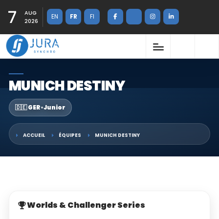
7
AUG
EN
FR
FI
2026
MUNICH DESTINY
🇩🇪 GER
•
Junior
ACCUEIL
ÉQUIPES
MUNICH DESTINY
Worlds & Challenger Series