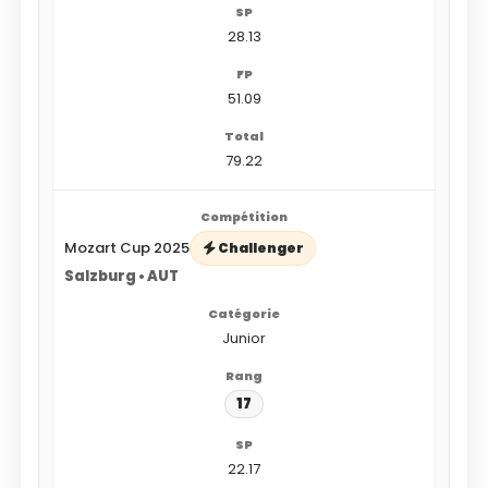
28.13
51.09
79.22
Mozart Cup 2025
Challenger
Salzburg • AUT
Junior
17
22.17