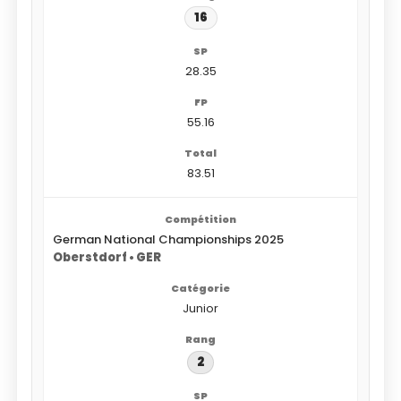
16
28.35
55.16
83.51
German National Championships 2025
Oberstdorf • GER
Junior
2