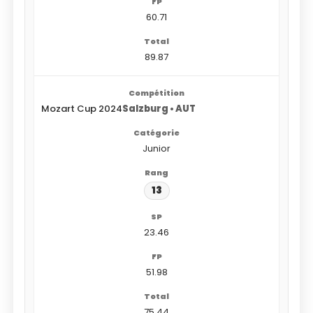
60.71
89.87
Mozart Cup 2024
Salzburg • AUT
Junior
13
23.46
51.98
75.44