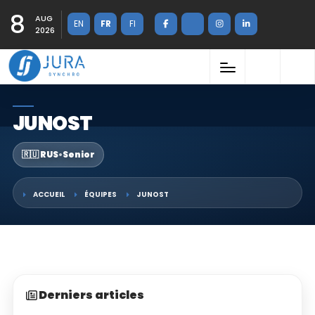
8
AUG
EN
FR
FI
2026
JUNOST
🇷🇺 RUS
•
Senior
ACCUEIL
ÉQUIPES
JUNOST
Derniers articles