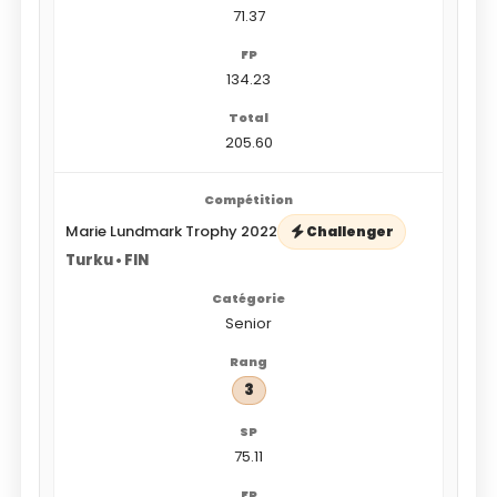
71.37
134.23
205.60
Marie Lundmark Trophy 2022
Challenger
Turku • FIN
Senior
3
75.11