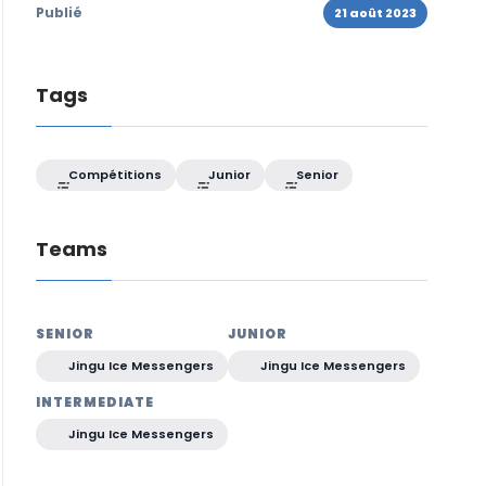
Publié
21 août 2023
Tags
Compétitions
Junior
Senior
Teams
SENIOR
JUNIOR
Jingu Ice Messengers
Jingu Ice Messengers
INTERMEDIATE
Jingu Ice Messengers