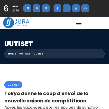
6
AUG
EN
FR
FI
2026
UUTISET
HOME
UUTISET
UUTISET
UUTISET
Tokyo donne le coup d'envoi de la
nouvelle saison de compétitions
Après les vacances d'été, les équipes de synchro