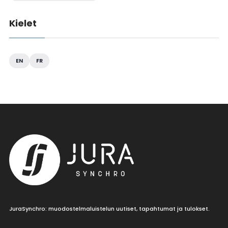
Kielet
EN
FR
JuraSynchro: muodostelmaluistelun uutiset, tapahtumat ja tulokset.