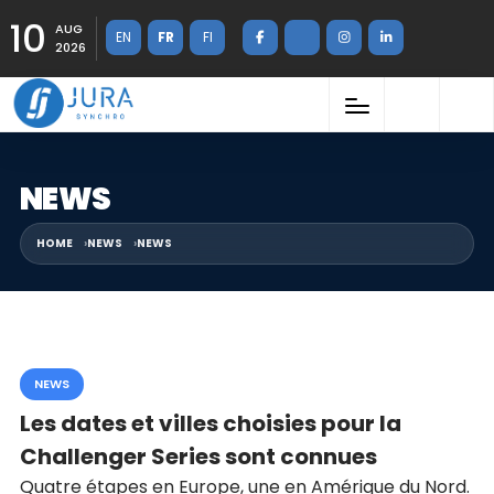
10
AUG
EN
FR
FI
2026
NEWS
HOME
NEWS
NEWS
NEWS
Les dates et villes choisies pour la
Challenger Series sont connues
Quatre étapes en Europe, une en Amérique du Nord.