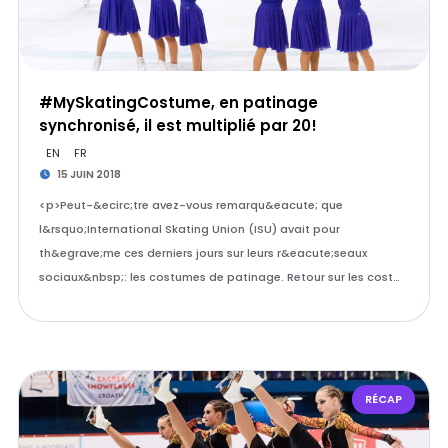
#MySkatingCostume, en patinage
synchronisé, il est multiplié par 20!
EN
FR
15 JUIN 2018
<p>Peut-&ecirc;tre avez-vous remarqu&eacute; que
l&rsquo;International Skating Union (ISU) avait pour
th&egrave;me ces derniers jours sur leurs r&eacute;seaux
sociaux&nbsp;: les costumes de patinage. Retour sur les cost…
RÉCAP