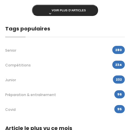
VOIR PLUS D’ARTICLES
Tags populaires
280
Senior
234
Compétitions
232
Junior
96
Préparation & entraînement
95
Covid
Article le plus vu ce mois