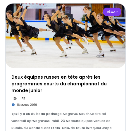
RÉCAP
Deux équipes russes en tête après les
programmes courts du championnat du
monde junior
EN
FR
16 MARS 2019
<p>Il y a eu du beau patinage &agrave; Neuch&acirc;tel
vendredi apr&egrave;s-midi. 23 &eacute;quipes venues de
Russie, du Canada, des Etats-Unis, de toute l&rsquo;Europe