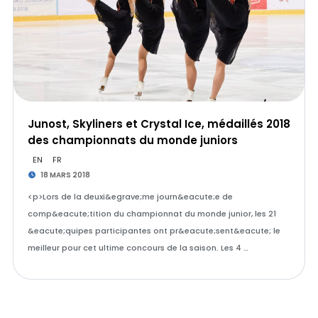
Junost, Skyliners et Crystal Ice, médaillés 2018
des championnats du monde juniors
EN
FR
18 MARS 2018
<p>Lors de la deuxi&egrave;me journ&eacute;e de
comp&eacute;tition du championnat du monde junior, les 21
&eacute;quipes participantes ont pr&eacute;sent&eacute; le
meilleur pour cet ultime concours de la saison. Les 4 …