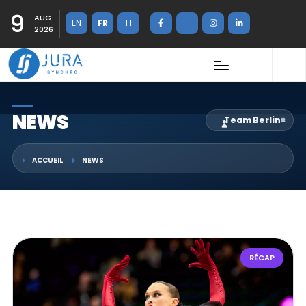
9
AUG
EN
FR
FI
2026
NEWS
Team Berlin
×
ACCUEIL
NEWS
RÉCAP