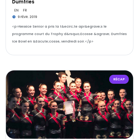
Dumfries
EN
FR
9 FÉVR. 2019
<p>Nexxice Senior a pris la t&ecirc;te apr&egrave;s le
programme court du Trophy d&rsquo;Ecosse &agrave; Dumfries
Ice Bowl en &Eacute;cosse, vendredi soir.</p>
RÉCAP