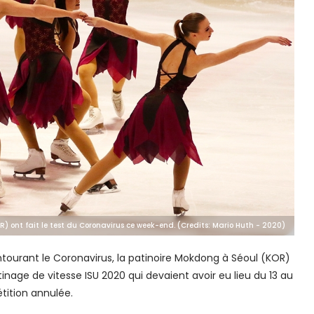
R) ont fait le test du Coronavirus ce week-end. (Credits: Mario Huth - 2020)
tourant le Coronavirus, la patinoire Mokdong à Séoul (KOR)
ge de vitesse ISU 2020 qui devaient avoir eu lieu du 13 au
tition annulée.