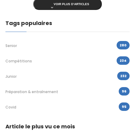
VOIR PLUS D’ARTICLES
Tags populaires
280
Senior
234
Compétitions
232
Junior
96
Préparation & entraînement
95
Covid
Article le plus vu ce mois