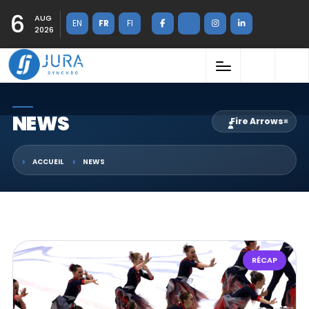
6
AUG
EN
FR
FI
2026
NEWS
Fire Arrows
×
ACCUEIL
NEWS
RÉCAP