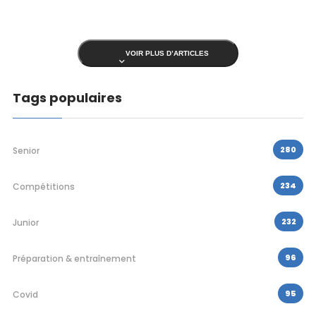
VOIR PLUS D’ARTICLES
Tags populaires
280
Senior
234
Compétitions
232
Junior
96
Préparation & entraînement
95
Covid