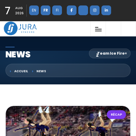
7
AUG
EN
FR
FI
2026
NEWS
Team Ice Fire
×
ACCUEIL
NEWS
RÉCAP