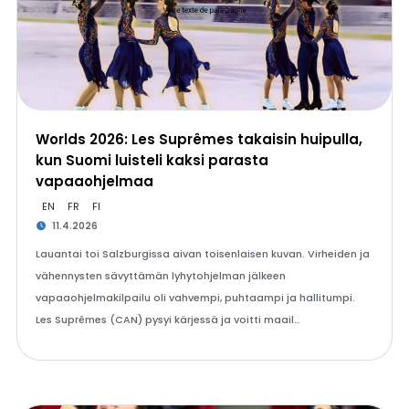
Worlds 2026: Les Suprêmes takaisin huipulla,
kun Suomi luisteli kaksi parasta
vapaaohjelmaa
EN
FR
FI
11.4.2026
Lauantai toi Salzburgissa aivan toisenlaisen kuvan. Virheiden ja
vähennysten sävyttämän lyhytohjelman jälkeen
vapaaohjelmakilpailu oli vahvempi, puhtaampi ja hallitumpi.
Les Suprêmes (CAN) pysyi kärjessä ja voitti maail…