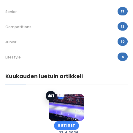
13
Senior
12
Competitions
10
Junior
4
Lifestyle
Kuukauden luetuin artikkeli
#1
UUTISET
27.4.2026