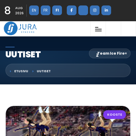
8
AUG
EN
FR
FI
2026
UUTISET
Team Ice Fire
×
ETUSIVU
UUTISET
KOOSTE