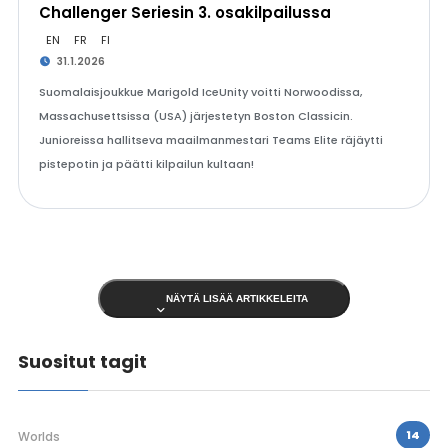
Challenger Seriesin 3. osakilpailussa
EN
FR
FI
31.1.2026
Suomalaisjoukkue Marigold IceUnity voitti Norwoodissa,
Massachusettsissa (USA) järjestetyn Boston Classicin.
Junioreissa hallitseva maailmanmestari Teams Elite räjäytti
pistepotin ja päätti kilpailun kultaan!
NÄYTÄ LISÄÄ ARTIKKELEITA
Suositut tagit
14
Worlds