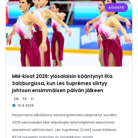
KOOSTE
MM-kisat 2026: ylösalaisin kääntynyt ilta
Salzburgissa, kun Les Suprêmes siirtyy
johtoon ensimmäisen päivän jälkeen
EN
FR
FI
10.4.2026
Perjantaina alkuillasta Salzburgarenalla järjestetyt vuoden
2026 senioreiden MM-kilpailujen lyhytohjelmat sekoittivat
asetelmat välittömästi. Les Suprêmes (CAN) nousi kärkeen
83,24 pisteellä puhtaan ja tunteikkaan ”Hymn…