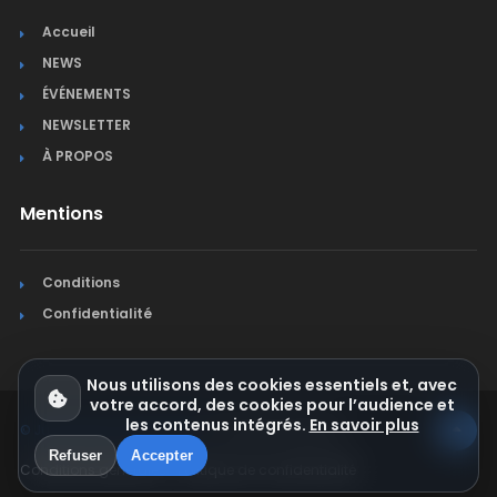
Accueil
NEWS
ÉVÉNEMENTS
NEWSLETTER
À PROPOS
Mentions
Conditions
Confidentialité
Nous utilisons des cookies essentiels et, avec
votre accord, des cookies pour l’audience et
les contenus intégrés.
En savoir plus
© Jura Synchro 2015-2026
. Tous droits réservés.
Refuser
Accepter
Conditions générales
Politique de confidentialité