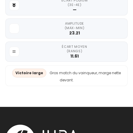
ÉCART PODIUM
(3E-4E)
—
AMPLITUDE
(MAX-MIN)
23.21
ÉCART MOYEN
(RANGS)
11.61
Victoire large
Gros match du vainqueur, marge nette
devant.