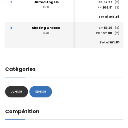
2
United Angels
57.27
SP
(2)
GER
106.91
FP
(3)
164.18
Total
3
Skating Graces
53.93
SP
(3)
GER
107.88
FP
(2)
161.81
Total
Catégories
JUNIOR
SENIOR
Compétition