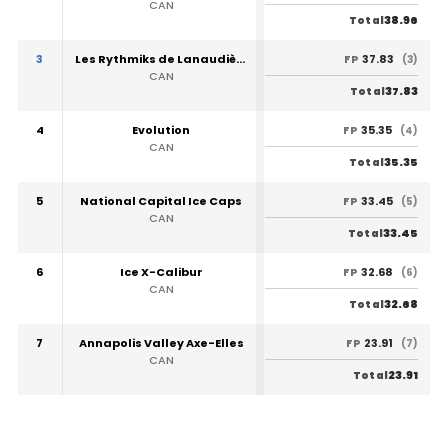
CAN
38.96
Total
3
Les Rythmiks de Lanaudière
37.83
FP
(3)
CAN
37.83
Total
4
Evolution
35.35
FP
(4)
CAN
35.35
Total
5
National Capital Ice Caps
33.45
FP
(5)
CAN
33.45
Total
6
Ice X-Calibur
32.68
FP
(6)
CAN
32.68
Total
7
Annapolis Valley Axe-Elles
23.91
FP
(7)
CAN
23.91
Total