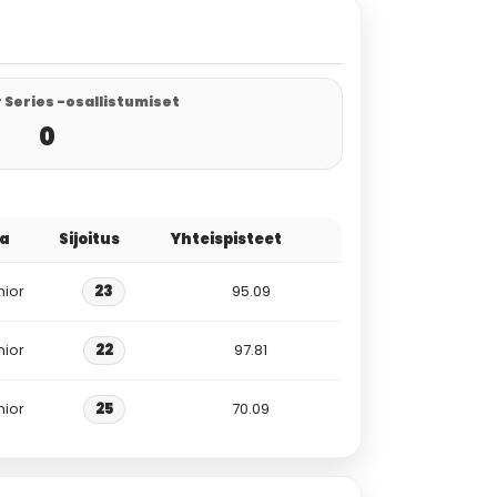
 Series -osallistumiset
0
ja
Sijoitus
Yhteispisteet
nior
23
95.09
nior
22
97.81
nior
25
70.09