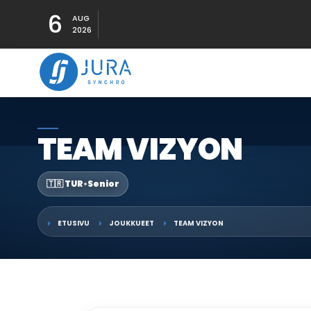
6
AUG
2026
TEAM VIZYON
🇹🇷 TUR
•
Senior
ETUSIVU
JOUKKUEET
TEAM VIZYON