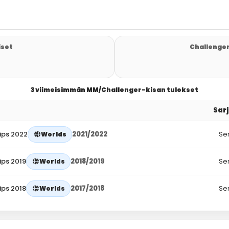
iset
Challenger
3 viimeisimmän MM/Challenger-kisan tulokset
Sar
ips 2022
2021/2022
Se
Worlds
ips 2019
2018/2019
Se
Worlds
ips 2018
2017/2018
Se
Worlds