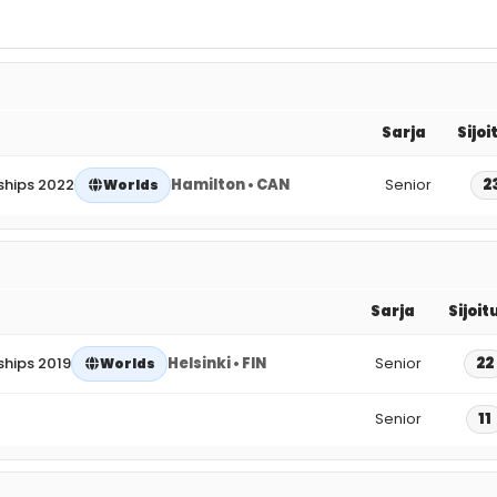
Sarja
Sijoi
ships 2022
Hamilton • CAN
Senior
2
Worlds
Sarja
Sijoit
hips 2019
Helsinki • FIN
Senior
22
Worlds
Senior
11