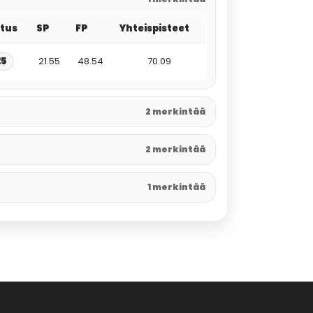
itus
SP
FP
Yhteispisteet
25
21.55
48.54
70.09
2 merkintää
2 merkintää
1 merkintää