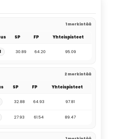
1 merkintää
tus
SP
FP
Yhteispisteet
3
30.89
64.20
95.09
2 merkintää
us
SP
FP
Yhteispisteet
32.88
64.93
97.81
27.93
61.54
89.47
1 merkintää