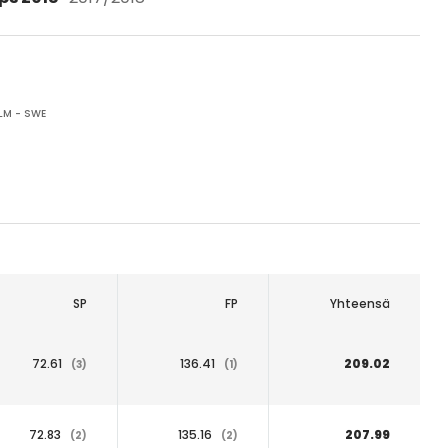
M - SWE
SP
FP
Yhteensä
72.61
136.41
209.02
(3)
(1)
72.83
135.16
207.99
(2)
(2)