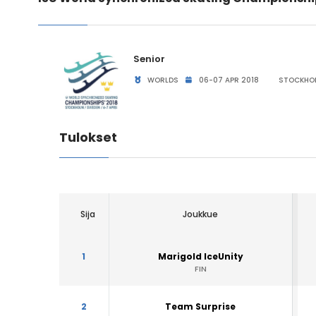
Senior
WORLDS
06-07 APR 2018
STOCKHOL
Tulokset
Sija
Joukkue
1
Marigold IceUnity
FIN
2
Team Surprise