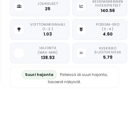
KESKIMÄÄRÄINEN
JOUKKUEET
YHTEISPISTEET
25
140.56
VOITTOMARGINAALI
PODIUM-ERO
(1.-2.)
(3.-4.)
1.03
4.60
HAJONTA
KESKIERO
SIJOITUKSISSA
(MAX-MIN)
5.79
138.93
Suuri hajonta
Pisteissä oli suuri hajonta,
tasoerot näkyivät.