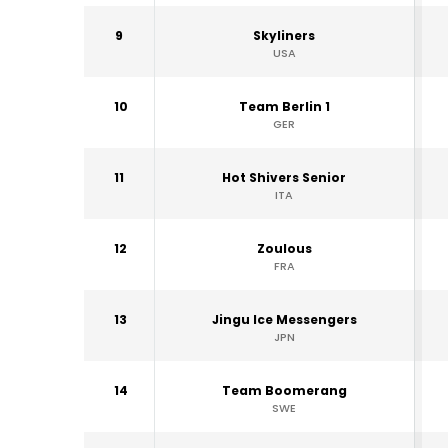
9
Skyliners
USA
10
Team Berlin 1
GER
11
Hot Shivers Senior
ITA
12
Zoulous
FRA
13
Jingu Ice Messengers
JPN
14
Team Boomerang
SWE