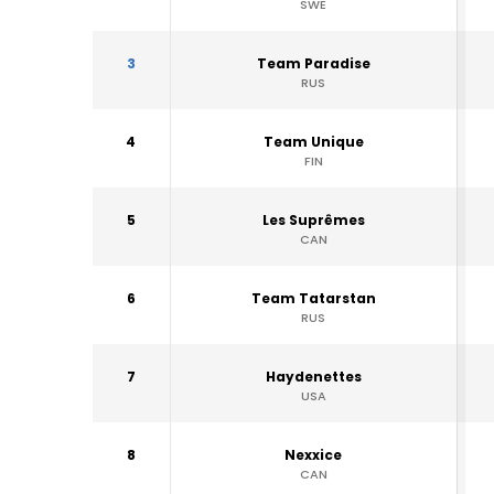
SWE
3
Team Paradise
RUS
4
Team Unique
FIN
5
Les Suprêmes
CAN
6
Team Tatarstan
RUS
7
Haydenettes
USA
8
Nexxice
CAN