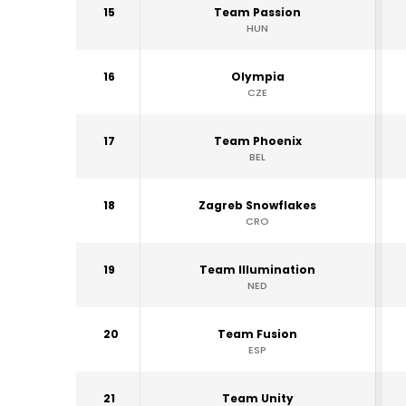
15
Team Passion
HUN
16
Olympia
CZE
17
Team Phoenix
BEL
18
Zagreb Snowflakes
CRO
19
Team Illumination
NED
20
Team Fusion
ESP
21
Team Unity