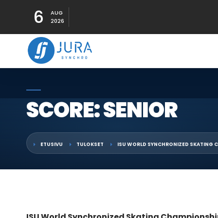
6
AUG
2026
SCORE: SENIOR
ETUSIVU
TULOKSET
ISU WORLD SYNCHRONIZED SKATING 
ISU World Synchronized Skating Championshi