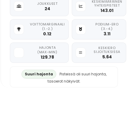
KESKIMÄÄRÄINEN
JOUKKUEET
YHTEISPISTEET
24
143.01
VOITTOMARGINAALI
PODIUM-ERO
(1.-2.)
(3.-4.)
0.12
3.11
HAJONTA
KESKIERO
SIJOITUKSISSA
(MAX-MIN)
5.64
129.78
Suuri hajonta
Pisteissä oli suuri hajonta,
tasoerot näkyivät.