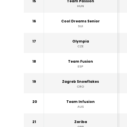
15
Team Passion
HUN
16
Cool Dreams Senior
SUI
17
Olympia
CZE
18
Team Fusion
ESP
19
Zagreb Snowflakes
CRO
20
Team Infusion
AUS
21
Zariba
GBR