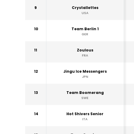
9
Crystallettes
USA
10
Team Berlin 1
GER
11
Zoulous
FRA
12
Jingu Ice Messengers
JPN
13
Team Boomerang
SWE
14
Hot Shivers Senior
ITA