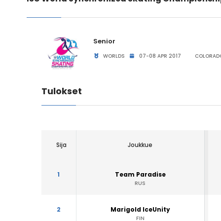
Senior
WORLDS
07-08 APR 2017
COLORADO
Tulokset
Sija
Joukkue
1
Team Paradise
RUS
2
Marigold IceUnity
FIN