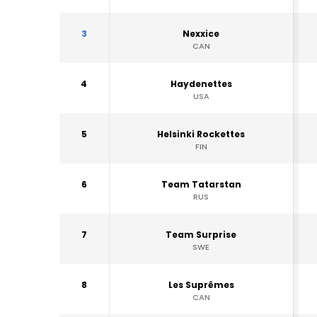
3
Nexxice
CAN
4
Haydenettes
USA
5
Helsinki Rockettes
FIN
6
Team Tatarstan
RUS
7
Team Surprise
SWE
8
Les Suprêmes
CAN