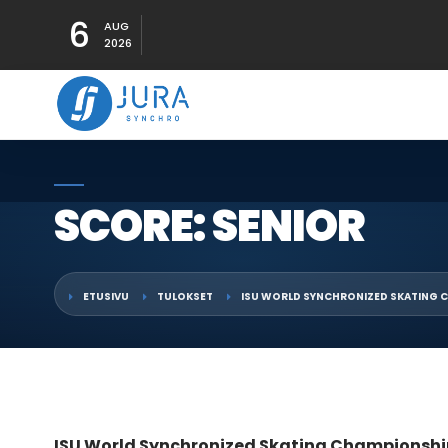
6
AUG
2026
SCORE: SENIOR
ETUSIVU
TULOKSET
ISU WORLD SYNCHRONIZED SKATING 
ISU World Synchronized Skating Championshi