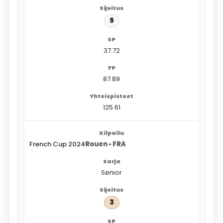
9
37.72
87.89
125.61
French Cup 2024
Rouen • FRA
Senior
3