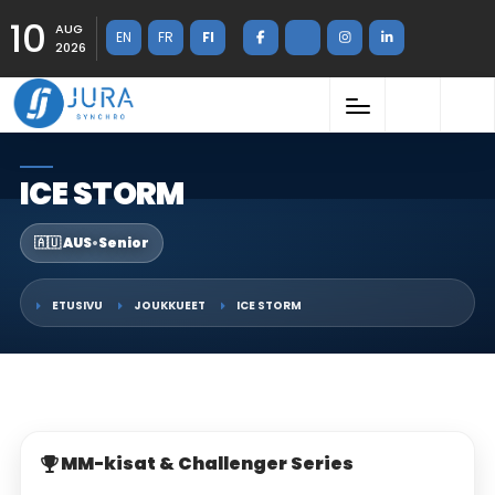
10
AUG
EN
FR
FI
2026
ICE STORM
🇦🇺 AUS
•
Senior
ETUSIVU
JOUKKUEET
ICE STORM
MM-kisat & Challenger Series