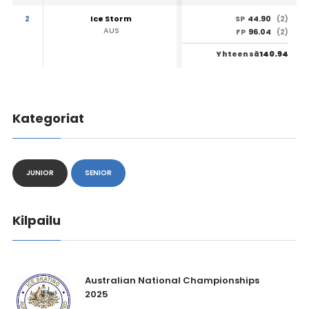
2
Ice Storm
44.90
SP
(2)
AUS
96.04
FP
(2)
140.94
Yhteensä
Kategoriat
JUNIOR
SENIOR
Kilpailu
Australian National Championships
2025