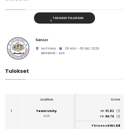
TAKAISIN TULOKSIIN
Senior
NATIONAL
29 NOV - 05 DEC 2025
BRISBANE - AUS
Tulokset
Joukkue
Score
1
Team Unity
51.82
SP
(1)
AUS
99.76
FP
(1)
151.58
Yhteensä