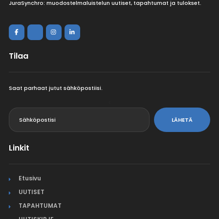
JuraSynchro: muodostelmaluistelun uutiset, tapahtumat ja tulokset.
Tilaa
Saat parhaat jutut sähköpostiisi.
<
LÄHETÄ
Linkit
Etusivu
UUTISET
TAPAHTUMAT