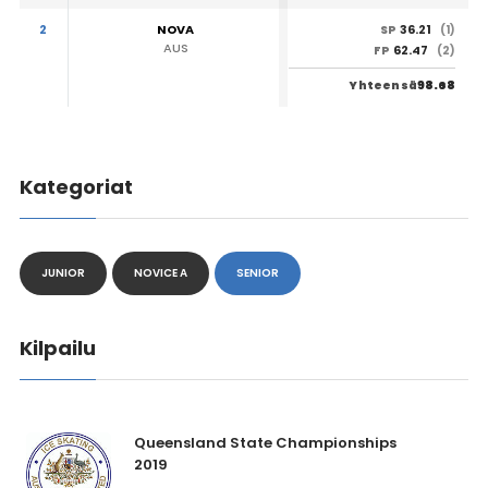
2
NOVA
36.21
SP
(1)
AUS
62.47
FP
(2)
98.68
Yhteensä
Kategoriat
JUNIOR
NOVICE A
SENIOR
Kilpailu
Queensland State Championships
2019