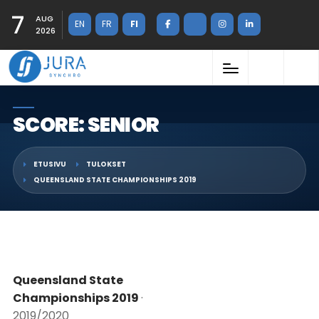
7
AUG
EN
FR
FI
2026
SCORE: SENIOR
ETUSIVU
TULOKSET
QUEENSLAND STATE CHAMPIONSHIPS 2019
Queensland State
Championships 2019
·
2019/2020