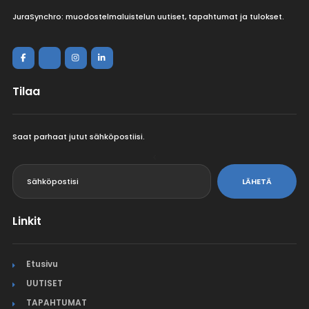
JuraSynchro: muodostelmaluistelun uutiset, tapahtumat ja tulokset.
Tilaa
Saat parhaat jutut sähköpostiisi.
<
LÄHETÄ
Linkit
Etusivu
UUTISET
TAPAHTUMAT