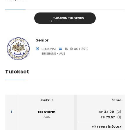
TAKAISIN TULOKSIIN
Senior
REGIONAL
16-19 OCT 2019
BRISBANE - AUS
Tulokset
Joukkue
Score
1
Ice Storm
34.00
SP
(2)
AUS
73.57
FP
(1)
107.57
Yhteensä