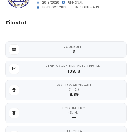
2019/2020
REGIONAL
16-19 OCT 2019
BRISBANE - AUS
Tilastot
JOUKKUEET
2
KESKIMÄÄRÄINEN YHTEISPISTEET
103.13
VOITTOMARGINAALI
(1.-2.)
8.89
PODIUM-ERO
(3.-4.)
—
HAJONTA